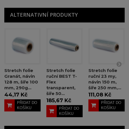
ALTERNATIVNÍ PRODUKTY
Stretch folie
Stretch folie
Stretch folie
Granát, návin
ruční BEST T-
ruční 23 my,
128 m, šíře 100
Flex
návin 150 m,
mm, 290g...
transparent,
šíře 250 mm,...
šíře 50...
44,17 Kč
111,08 Kč
185,67 Kč
PŘIDAT DO
PŘIDAT DO
KOŠÍKU
KOŠÍKU
PŘIDAT DO
KOŠÍKU