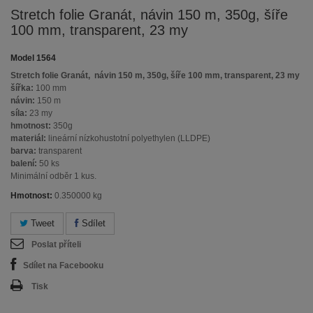
Stretch folie Granát, návin 150 m, 350g, šíře
100 mm, transparent, 23 my
Model
1564
Stretch folie Granát, návin 150 m, 350g, šíře 100 mm, transparent, 23 my
šířka:
100 mm
návin:
150 m
síla:
23 my
hmotnost:
350g
materiál:
lineární nízkohustotní polyethylen (LLDPE)
barva:
transparent
balení:
50 ks
Minimální odběr 1 kus.
Hmotnost:
0.350000 kg
Tweet
Sdílet
Poslat příteli
Sdílet na Facebooku
Tisk