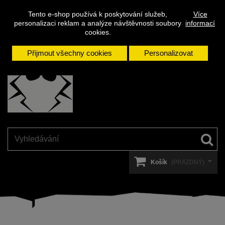
Napište
Přihlásit se
Kontakt
Tento e-shop používá k poskytování služeb,
Více
nám
personalizaci reklam a analýze návštěvnosti soubory
informací
cookies.
Přijmout všechny cookies
Personalizovat
Košík
(PRÁZDNÝ)