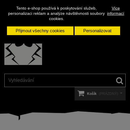
Napište
Přihlásit se
Kontakt
Tento e-shop používá k poskytování služeb,
Více
nám
personalizaci reklam a analýze návštěvnosti soubory
informací
cookies.
Přijmout všechny cookies
Personalizovat
Košík
(PRÁZDNÝ)