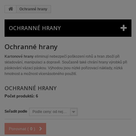
Ochranné hrany
OCHRANNÉ HRANY
Ochranné hrany
Kartonové hrany
eliminují nebezpečí poškození rohů a hran zboží při
skladování, manipulaci a dopravě. Současně také chrání hrany výrobků při
páskování vázací páskou. Výhodou jsou nízké pořizovací náklady, nízká
hmotnost a možnost vícenásobného použití.
OCHRANNÉ HRANY
Počet produktů: 6
Seřadit podle
Podle ceny: od nejnižší
Porovnat (
0
)