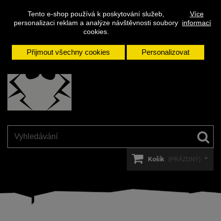
Napište
Přihlásit se
Kontakt
Tento e-shop používá k poskytování služeb,
Více
nám
personalizaci reklam a analýze návštěvnosti soubory
informací
cookies.
Přijmout všechny cookies
Personalizovat
Košík
(PRÁZDNÝ)