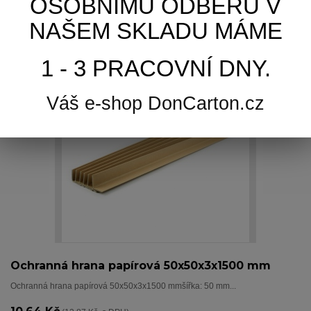
OSOBNÍMU ODBĚRU V
NAŠEM SKLADU MÁME
Přidat k porovnání
1 - 3 PRACOVNÍ DNY.
Váš e-shop DonCarton.cz
Ochranná hrana papírová 50x50x3x1500 mm
Ochranná hrana papírová 50x50x3x1500 mmšířka: 50 mm...