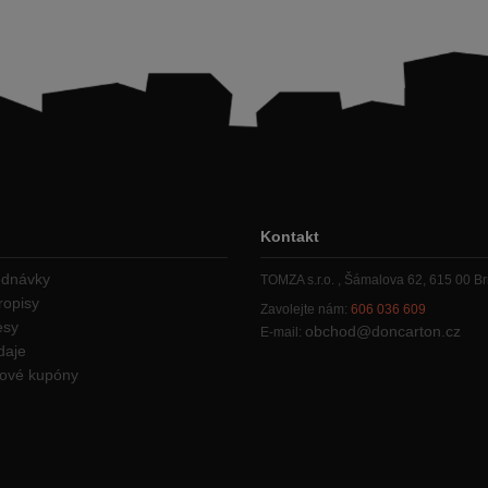
Kontakt
ednávky
TOMZA s.r.o. , Šámalova 62, 615 00 B
ropisy
Zavolejte nám:
606 036 609
esy
obchod@doncarton.cz
E-mail:
daje
vové kupóny