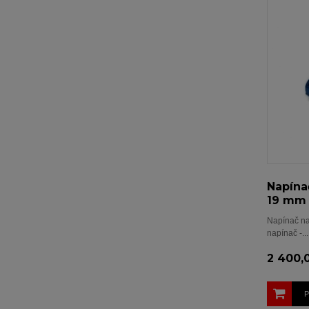
Napína
19 mm
Napínač na
napínač -...
2 400,
P