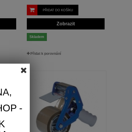
PŘIDAT DO KOŠÍKU
Zobrazit
Skladem
Přidat k porovnání
A,
OP -
K