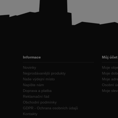
Informace
Můj účet
Novinky
Moje obj
Nejprodávanější produkty
Moje dob
Naše výdejní místo
Moje adr
Napište nám
Osobní ú
Doprava a platba
Moje sle
Reklamační řád
Obchodní podmínky
GDPR - Ochrana osobních údajů
Kontakty