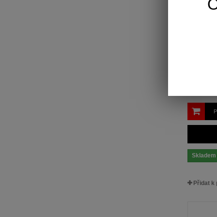
Odvíječ
Odvíječ str
plastbarva:.
157,10 
P
Skladem
Přidat k