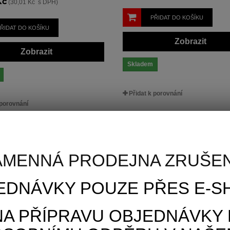
Kč
(30,01 Kč s DPH)
PŘIDAT DO KOŠÍKU
ŘIDAT DO KOŠÍKU
Zobrazit
Zobrazit
Skladem
Přidat k porovnání
 porovnání
AMENNÁ PRODEJNA ZRUŠEN
EDNÁVKY POUZE PŘES E-SH
NA PŘÍPRAVU OBJEDNÁVKY 