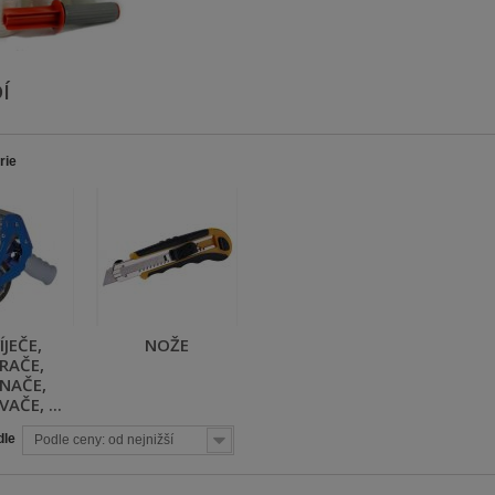
DÍ
rie
JEČE,
NOŽE
RAČE,
NAČE,
AČE, ...
dle
Podle ceny: od nejnižší