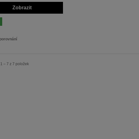
Zobrazit
 porovnání
1 – 7 z 7 položek