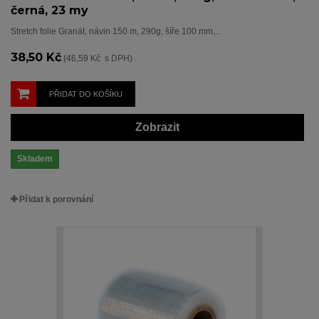
černá, 23 my
Stretch folie Granát, návin 150 m, 290g, šíře 100 mm,...
38,50 Kč
(46,59 Kč s DPH)
PŘIDAT DO KOŠÍKU
Zobrazit
Skladem
Přidat k porovnání