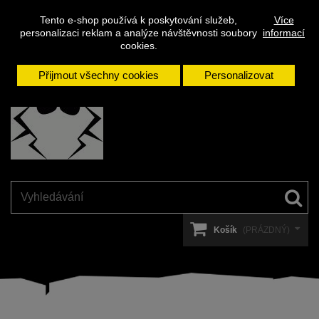
Napište
Přihlásit se
Kontakt
Tento e-shop používá k poskytování služeb,
Více
nám
personalizaci reklam a analýze návštěvnosti soubory
informací
cookies.
Přijmout všechny cookies
Personalizovat
Košík
(PRÁZDNÝ)