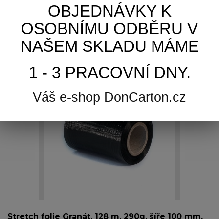
OBJEDNÁVKY K
Skladem
OSOBNÍMU ODBĚRU V
NAŠEM SKLADU MÁME
Přidat k porovnání
1 - 3 PRACOVNÍ DNY.
Váš e-shop DonCarton.cz
Stretch folie Granát, 128 m, 290g, šíře 100 mm,