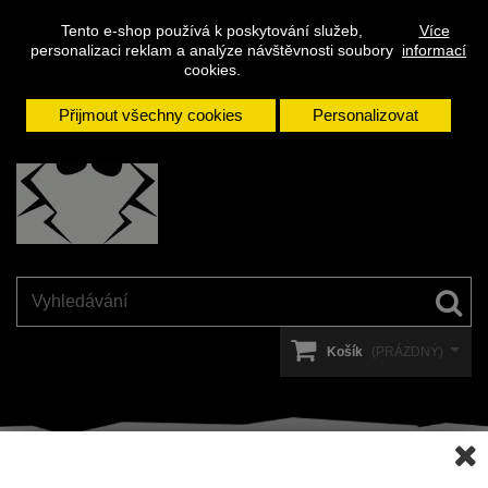
Napište
Přihlásit se
Kontakt
Tento e-shop používá k poskytování služeb,
Více
nám
personalizaci reklam a analýze návštěvnosti soubory
informací
cookies.
Přijmout všechny cookies
Personalizovat
Košík
(PRÁZDNÝ)