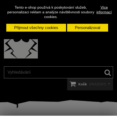
Napište
Přihlásit se
Kontakt
Tento e-shop používá k poskytování služeb,
Více
nám
personalizaci reklam a analýze návštěvnosti soubory
informací
cookies.
Přijmout všechny cookies
Personalizovat
Košík
(PRÁZDNÝ)