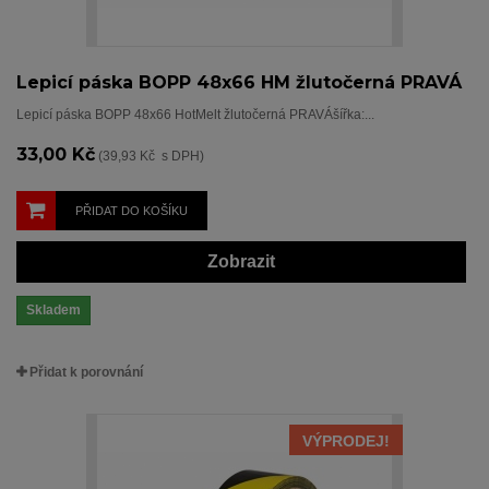
Lepicí páska BOPP 48x66 HM žlutočerná PRAVÁ
Lepicí páska BOPP 48x66 HotMelt žlutočerná PRAVÁšířka:...
33,00 Kč
(39,93 Kč s DPH)
PŘIDAT DO KOŠÍKU
Zobrazit
Skladem
Přidat k porovnání
VÝPRODEJ!