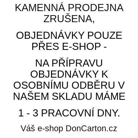
Zobrazit
KAMENNÁ PRODEJNA
Skladem
ZRUŠENA,
OBJEDNÁVKY POUZE
Přidat k porovnání
PŘES E-SHOP -
NA PŘÍPRAVU
OBJEDNÁVKY K
OSOBNÍMU ODBĚRU V
NAŠEM SKLADU MÁME
1 - 3 PRACOVNÍ DNY.
Váš e-shop DonCarton.cz
Lepicí páska PVC 50x66 Solvent bílá