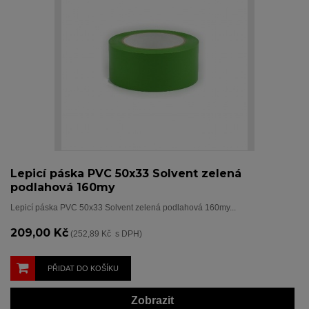
Lepicí páska PVC 50x33 Solvent zelená
podlahová 160my
Lepicí páska PVC 50x33 Solvent zelená podlahová 160my...
209,00 Kč
(252,89 Kč s DPH)
PŘIDAT DO KOŠÍKU
Zobrazit