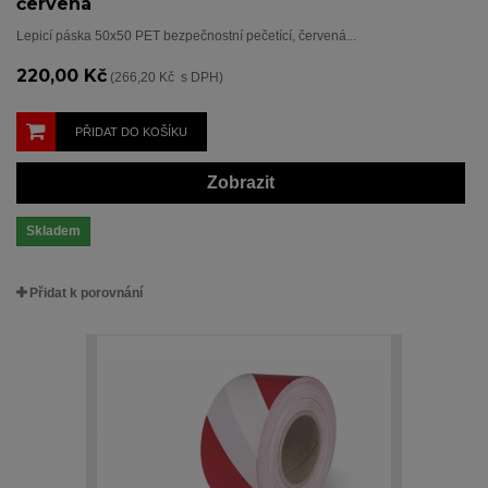
červená
Lepicí páska 50x50 PET bezpečnostní pečetící, červená...
220,00 Kč
(266,20 Kč s DPH)
PŘIDAT DO KOŠÍKU
Zobrazit
Skladem
Přidat k porovnání