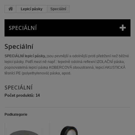
Lepicí pásky
Speciální
SPECIÁLNÍ
Speciální
SPECIÁLNÍ lepicí pásky,
jsou pevnější a odolnější proti přetržení než běžné
lepicí pásky. Patří mezi ně např.: tepelně odolná reflexní IZOLAČNÍ páska,
popisovatelná lepicí páska KOBERCOVÁ oboustranná, lepicí AKUSTICKÁ
těsnící PE (polyethylenová) páska, apod.
SPECIÁLNÍ
Počet produktů: 14
Podkategorie