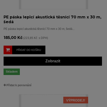
PE páska lepicí akustická těsnící 70 mm x 30 m,
šedá
PE páska lepicí akustická těsnící 70 mm x 30 m, šedá...
185,00 Kč
(223,85 Kč s DPH)
PŘIDAT DO KOŠÍKU
Zobrazit
Skladem
Přidat k porovnání
VÝPRODEJ!