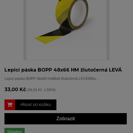
Lepicí páska BOPP 48x66 HM žlutočerná LEVÁ
Lepicí páska BOPP 48x66 HotMelt žlutočerná LEVÁšířka:...
33,00 Kč
(39,93 Kč s DPH)
PŘIDAT DO KOŠÍKU
Zobrazit
Skladem