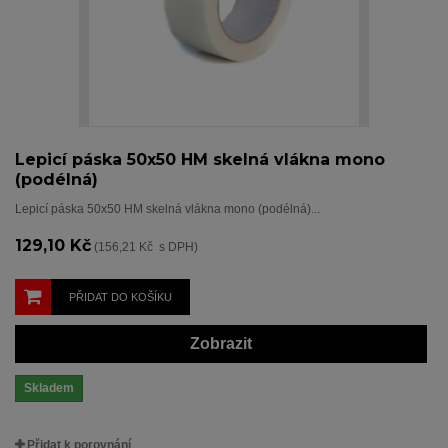
Lepicí páska 50x50 HM skelná vlákna mono
(podélná)
Lepicí páska 50x50 HM skelná vlákna mono (podélná)...
129,10 Kč
(156,21 Kč s DPH)
PŘIDAT DO KOŠÍKU
Zobrazit
Skladem
Přidat k porovnání