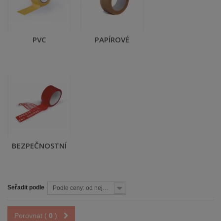
PVC
PAPÍROVÉ
BEZPEČNOSTNÍ
Seřadit podle
Podle ceny: od nejnižší
Porovnat (
0
)