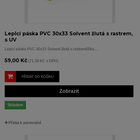
Lepicí páska PVC 30x33 Solvent žlutá s rastrem,
s UV
Lepicí páska PVC 30x33 Solvent žlutá s rastremšířka:...
59,00 Kč
(71,39 Kč s DPH)
PŘIDAT DO KOŠÍKU
Zobrazit
Skladem
Přidat k porovnání