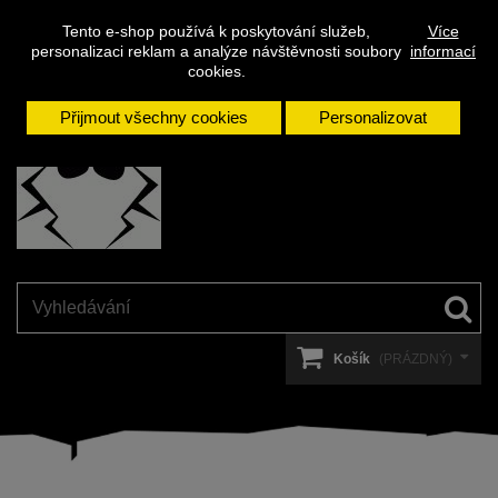
Napište
Přihlásit se
Kontakt
Tento e-shop používá k poskytování služeb,
Více
nám
personalizaci reklam a analýze návštěvnosti soubory
informací
cookies.
Přijmout všechny cookies
Personalizovat
Košík
(PRÁZDNÝ)