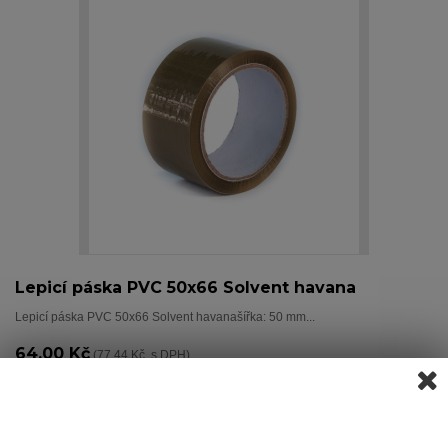
Lepicí páska PVC 50x66 Solvent havana
Lepicí páska PVC 50x66 Solvent havanašířka: 50 mm...
64,00 Kč
(77,44 Kč s DPH)
PŘIDAT DO KOŠÍKU