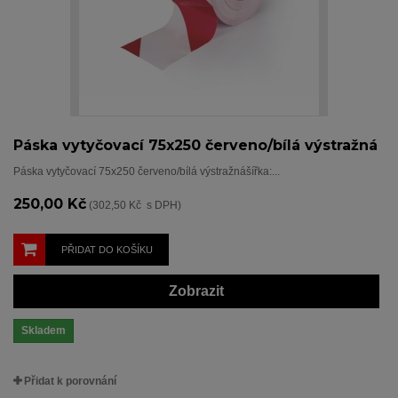
Páska vytyčovací 75x250 červeno/bílá výstražná
Páska vytyčovací 75x250 červeno/bílá výstražnášířka:...
250,00 Kč
(302,50 Kč s DPH)
PŘIDAT DO KOŠÍKU
Zobrazit
Skladem
Přidat k porovnání