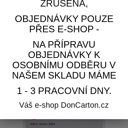
ZRUŠENA,
PŘIDAT DO KOŠÍKU
OBJEDNÁVKY POUZE
Zobrazit
PŘES E-SHOP -
Skladem
NA PŘÍPRAVU
OBJEDNÁVKY K
Přidat k porovnání
OSOBNÍMU ODBĚRU V
NAŠEM SKLADU MÁME
1 - 3 PRACOVNÍ DNY.
Váš e-shop DonCarton.cz