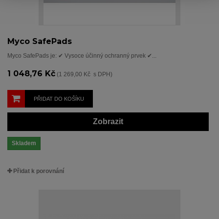
Myco SafePads
Myco SafePads je: ✔ Vysoce účinný ochranný prvek ✔...
1 048,76 Kč
(1 269,00 Kč s DPH)
PŘIDAT DO KOŠÍKU
Zobrazit
Skladem
Přidat k porovnání