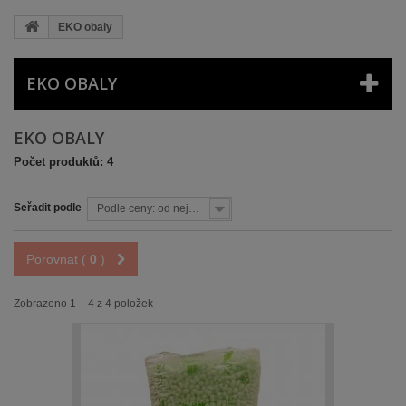
EKO obaly
EKO OBALY
EKO OBALY
Počet produktů: 4
Seřadit podle
Podle ceny: od nejnižší
Porovnat (
0
)
Zobrazeno 1 – 4 z 4 položek