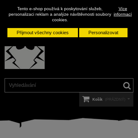
Napište
Přihlásit se
Kontakt
Tento e-shop používá k poskytování služeb,
Více
nám
personalizaci reklam a analýze návštěvnosti soubory
informací
cookies.
Přijmout všechny cookies
Personalizovat
Košík
(PRÁZDNÝ)