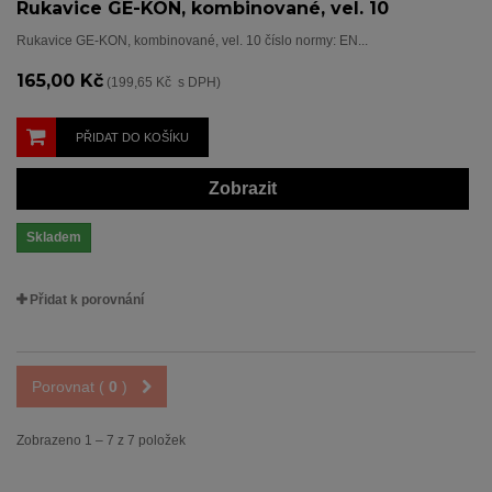
Rukavice GE-KON, kombinované, vel. 10
Rukavice GE-KON, kombinované, vel. 10 číslo normy: EN...
165,00 Kč
(199,65 Kč s DPH)
PŘIDAT DO KOŠÍKU
Zobrazit
Skladem
Přidat k porovnání
Porovnat (
0
)
Zobrazeno 1 – 7 z 7 položek