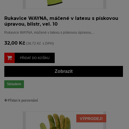
Rukavice WAYNA, máčené v latexu s pískovou
úpravou, blistr, vel. 10
Rukavice WAYNA, máčené v latexu s pískovou úpravou,...
32,00 Kč
(38,72 Kč s DPH)
PŘIDAT DO KOŠÍKU
Zobrazit
Skladem
Přidat k porovnání
VÝPRODEJ!