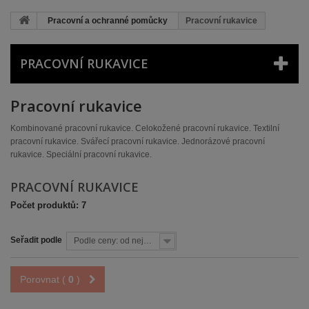
Pracovní a ochranné pomůcky
Pracovní rukavice
PRACOVNÍ RUKAVICE
Pracovní rukavice
Kombinované pracovní rukavice. Celokožené pracovní rukavice. Textilní
pracovní rukavice. Svářecí pracovní rukavice. Jednorázové pracovní
rukavice. Speciální pracovní rukavice.
PRACOVNÍ RUKAVICE
Počet produktů: 7
Seřadit podle
Podle ceny: od nejnižší
Porovnat (
0
)