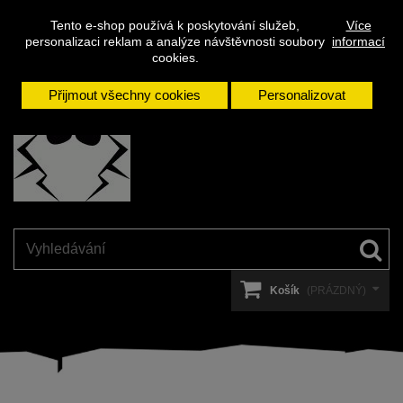
Napište
Přihlásit se
Kontakt
Tento e-shop používá k poskytování služeb,
Více
nám
personalizaci reklam a analýze návštěvnosti soubory
informací
cookies.
Přijmout všechny cookies
Personalizovat
Košík
(PRÁZDNÝ)