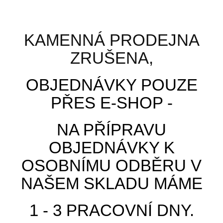
Skladem
Přidat k porovnání
KAMENNÁ PRODEJNA
ZRUŠENA,
VÝPRODEJ!
OBJEDNÁVKY POUZE
PŘES E-SHOP -
NA PŘÍPRAVU
OBJEDNÁVKY K
OSOBNÍMU ODBĚRU V
NAŠEM SKLADU MÁME
Rukavice ZORO, kombinované, vel. 12
1 - 3 PRACOVNÍ DNY.
Rukavice ZORO, kombinované, vel. 12číslo normy: EN 388,...