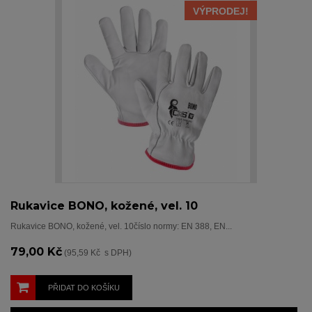
VÝPRODEJ!
Rukavice BONO, kožené, vel. 10
Rukavice BONO, kožené, vel. 10číslo normy: EN 388, EN...
79,00 Kč
(95,59 Kč s DPH)
PŘIDAT DO KOŠÍKU