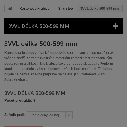
Kartonové krabice
3- vrstvé
3VVL délka 500-599 mm
3VVL DÉLKA 500-599 MM
3VVL délka 500-599 mm
Kartonová krabice
z třívrstvé lepenky je spolehlivou cestou na přepravu
vašeho zboží. Karton z kvalitního materiálu zamezí před mechanickým
poškozením a vlhkostí, tyto krabice lze dlouhodobě skladovat. Periferní
korektura materiálu zvětšuje lepkavost všech lepících pásek. Zásluhou
přijatelné ceny a snadné přepravě na paletě, jsou kartonové krabi...
Zobrazit více ...
3VVL DÉLKA 500-599 MM
Počet produktů: 7
Seřadit podle
Podle ceny: od nejnižší