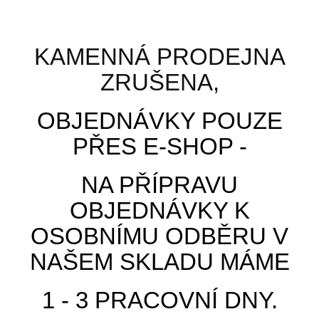
Skladem
KAMENNÁ PRODEJNA
Přidat k porovnání
ZRUŠENA,
OBJEDNÁVKY POUZE
PŘES E-SHOP -
NA PŘÍPRAVU
OBJEDNÁVKY K
OSOBNÍMU ODBĚRU V
NAŠEM SKLADU MÁME
1 - 3 PRACOVNÍ DNY.
Kartonová krabice 3VVL 500x400x200 mm