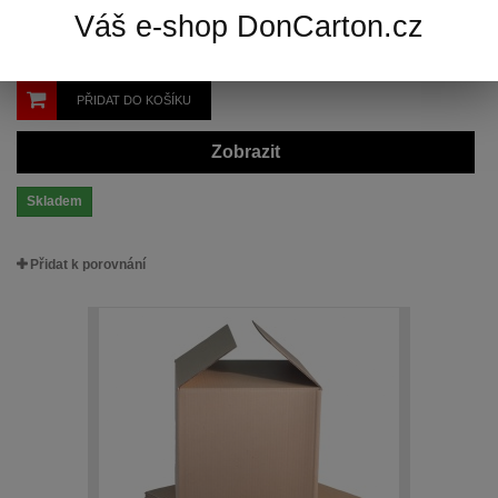
Kartonová krabice 3VVL 500x400x200 mmrozměry:...
Váš e-shop DonCarton.cz
22,30 Kč
(26,98 Kč s DPH)
PŘIDAT DO KOŠÍKU
Zobrazit
Skladem
Přidat k porovnání