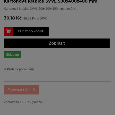
Kartonová krabice 3VVL 500x400x400 mm
Kartonová krabice 3VVL 500x400x400 mmrozměry:...
30,18 Kč
(36,52 Kč s DPH)
PŘIDAT DO KOŠÍKU
Zobrazit
Skladem
Přidat k porovnání
Porovnat (
0
)
Zobrazeno 1 – 7 z 7 položek