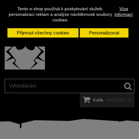
Napište
Přihlásit se
Kontakt
Tento e-shop používá k poskytování služeb,
Více
nám
personalizaci reklam a analýze návštěvnosti soubory
informací
cookies.
Přijmout všechny cookies
Personalizovat
Košík
(PRÁZDNÝ)