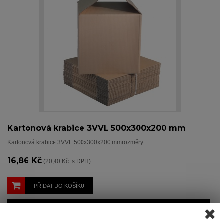
Kartonová krabice 3VVL 500x300x200 mm
Kartonová krabice 3VVL 500x300x200 mmrozměry:...
16,86 Kč
(20,40 Kč s DPH)
PŘIDAT DO KOŠÍKU
Zobrazit