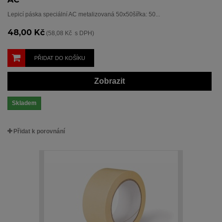
Lepicí páska speciální AC metalizovaná 50x50šířka: 50...
48,00 Kč
(58,08 Kč s DPH)
PŘIDAT DO KOŠÍKU
Zobrazit
Skladem
Přidat k porovnání