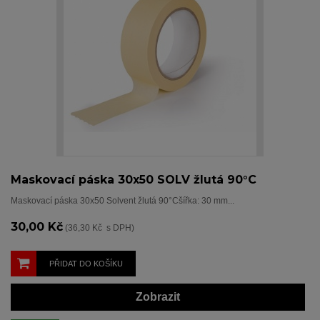
Maskovací páska 30x50 SOLV žlutá 90°C
Maskovací páska 30x50 Solvent žlutá 90°Cšířka: 30 mm...
30,00 Kč
(36,30 Kč s DPH)
PŘIDAT DO KOŠÍKU
Zobrazit