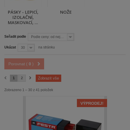
PÁSKY - LEPICÍ,
NOŽE
IZOLAČNÍ,
MASKOVACÍ, ...
Seřadit podle
Podle ceny: od nejnižší
Ukázat
na stránku
30
Porovnat (
0
)
1
2
Zobrazit vše
Zobrazeno 1 – 30 z 41 položek
VÝPRODEJ!