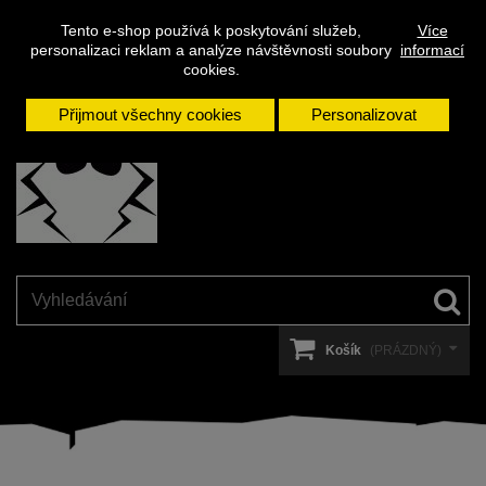
Napište
Přihlásit se
Kontakt
Tento e-shop používá k poskytování služeb,
Více
nám
personalizaci reklam a analýze návštěvnosti soubory
informací
cookies.
Přijmout všechny cookies
Personalizovat
Košík
(PRÁZDNÝ)