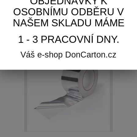
OBJEDNÁVKY K
Zobrazit
OSOBNÍMU ODBĚRU V
NAŠEM SKLADU MÁME
Skladem
1 - 3 PRACOVNÍ DNY.
Přidat k porovnání
Váš e-shop DonCarton.cz