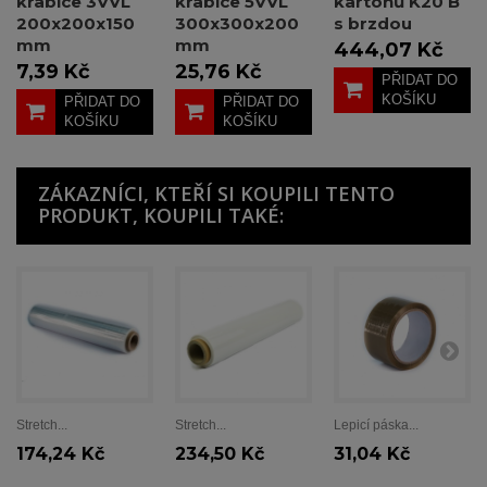
krabice 3VVL
krabice 5VVL
kartonů K20 B
200x200x150
300x300x200
s brzdou
mm
mm
444,07 Kč
7,39 Kč
25,76 Kč
PŘIDAT DO
KOŠÍKU
PŘIDAT DO
PŘIDAT DO
KOŠÍKU
KOŠÍKU
ZÁKAZNÍCI, KTEŘÍ SI KOUPILI TENTO
PRODUKT, KOUPILI TAKÉ:
Stretch...
Stretch...
Lepicí páska...
174,24 Kč
234,50 Kč
31,04 Kč