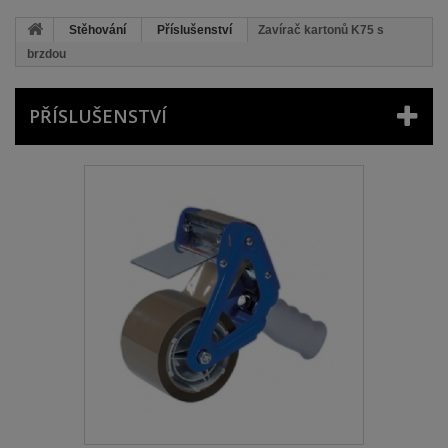
Stěhování
Příslušenství
Zavírač kartonů K75 s
brzdou
PŘÍSLUŠENSTVÍ