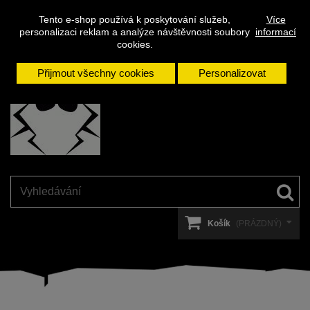
Napište
Přihlásit se
Kontakt
Tento e-shop používá k poskytování služeb,
Více
nám
personalizaci reklam a analýze návštěvnosti soubory
informací
cookies.
Přijmout všechny cookies
Personalizovat
Košík
(PRÁZDNÝ)