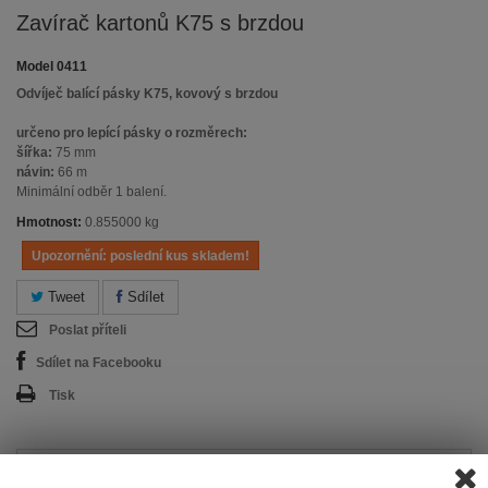
Zavírač kartonů K75 s brzdou
Model
0411
Odvíječ balící pásky K75, kovový s brzdou
určeno pro lepící pásky o rozměrech:
šířka:
75 mm
návin:
66 m
Minimální odběr 1 balení.
Hmotnost:
0.855000 kg
Upozornění: poslední kus skladem!
Tweet
Sdílet
Poslat příteli
Sdílet na Facebooku
Tisk