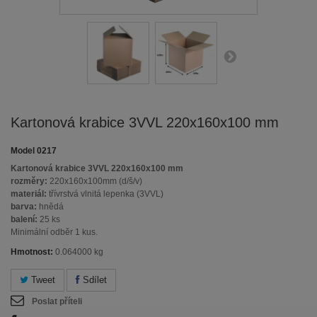
Kartonová krabice 3VVL 220x160x100 mm
Model
0217
Kartonová krabice 3VVL 220x160x100 mm
rozměry:
220x160x100mm (d/š/v)
materiál:
třívrstvá vlnitá lepenka (3VVL)
barva:
hnědá
balení:
25 ks
Minimální odběr 1 kus.
Hmotnost:
0.064000 kg
Tweet
Sdílet
Poslat příteli