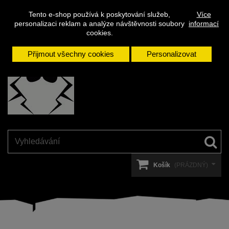
Napište
Přihlásit se
Kontakt
Tento e-shop používá k poskytování služeb,
Více
nám
personalizaci reklam a analýze návštěvnosti soubory
informací
cookies.
Přijmout všechny cookies
Personalizovat
Košík
(PRÁZDNÝ)