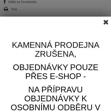
Sdílet na Facebooku
Tisk
5,00 Kč
6,05 Kč
s DPH
KAMENNÁ PRODEJNA
ZRUŠENA,
Počet
OBJEDNÁVKY POUZE
PŘES E-SHOP -
PŘIDAT DO KOŠÍKU
NA PŘÍPRAVU
OBJEDNÁVKY K
OSOBNÍMU ODBĚRU V
VÍCE INFORMACÍ