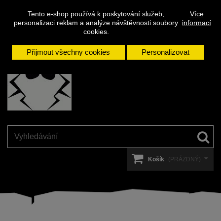
Napište
Přihlásit se
Kontakt
Tento e-shop používá k poskytování služeb,
Více
nám
personalizaci reklam a analýze návštěvnosti soubory
informací
cookies.
Přijmout všechny cookies
Personalizovat
Košík
(PRÁZDNÝ)