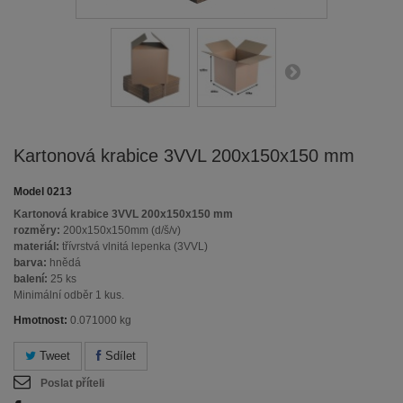
Kartonová krabice 3VVL 200x150x150 mm
Model
0213
Kartonová krabice 3VVL 200x150x150 mm
rozměry:
200x150x150mm (d/š/v)
materiál:
třívrstvá vlnitá lepenka (3VVL)
barva:
hnědá
balení:
25 ks
Minimální odběr 1 kus.
Hmotnost:
0.071000 kg
Tweet
Sdílet
Poslat příteli