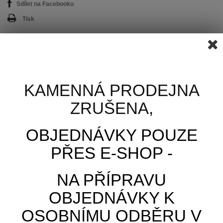
Sdílet na Facebooku
Tisk
5,10 Kč
6,17 Kč
s DPH
KAMENNÁ PRODEJNA
ZRUŠENA,
Počet
OBJEDNÁVKY POUZE
PŘES E-SHOP -
PŘIDAT DO KOŠÍKU
NA PŘÍPRAVU
OBJEDNÁVKY K
OSOBNÍMU ODBĚRU V
VÍCE INFORMACÍ