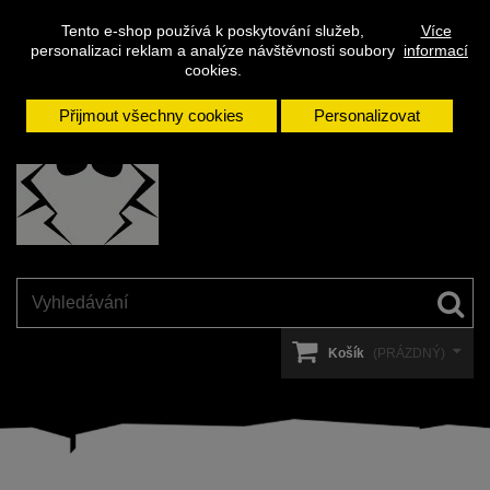
Napište
Přihlásit se
Kontakt
Tento e-shop používá k poskytování služeb,
Více
nám
personalizaci reklam a analýze návštěvnosti soubory
informací
cookies.
Přijmout všechny cookies
Personalizovat
Košík
(PRÁZDNÝ)