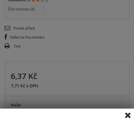
Hodnocení
Číst recenze (
3
)
Poslat příteli
Sdílet na Facebooku
Tisk
6,37 Kč
7,71 Kč
s DPH
Počet
PŘIDAT DO KOŠÍKU