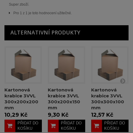
Super zboží.
Pro 1 z 1 je toto hodnocení užitečné.
ALTERNATIVNÍ PRODUKTY
Kartonová
Kartonová
Kartonová
krabice 3VVL
krabice 3VVL
krabice 3VVL
300x200x200
300x200x150
300x300x100
mm
mm
mm
10,29 Kč
9,30 Kč
12,57 Kč
PŘIDAT DO
PŘIDAT DO
PŘIDAT DO
KOŠÍKU
KOŠÍKU
KOŠÍKU