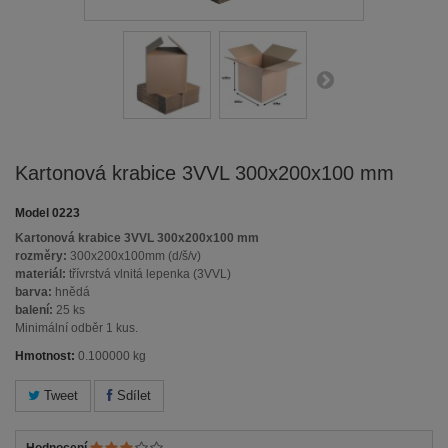
Kartonová krabice 3VVL 300x200x100 mm
Model
0223
Kartonová krabice 3VVL 300x200x100 mm
rozměry:
300x200x100mm (d/š/v)
materiál:
třívrstvá vlnitá lepenka (3VVL)
barva:
hnědá
balení:
25 ks
Minimální odběr 1 kus.
Hmotnost:
0.100000 kg
Tweet
Sdílet