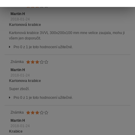
Známka
Martin H
2018-01-24
Kartonová krabice
Kartonová krabice 3VVL 300x200x100 mm mne velice zaujala, mohu ji
všem jen doporučit.
Pro 0 z 1 je toto hodnocení užitečné.
Známka
Martin H
2018-01-24
Kartonova krabice
Super zboží.
Pro 0 z 1 je toto hodnocení užitečné.
Známka
Martin H
2018-01-24
Krabice