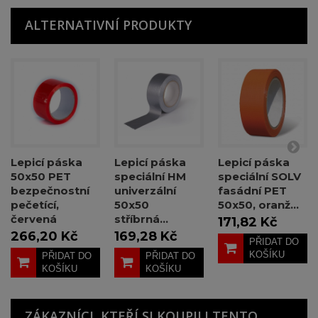
ALTERNATIVNÍ PRODUKTY
Lepicí páska
Lepicí páska
Lepicí páska
50x50 PET
speciální HM
speciální SOLV
bezpečnostní
univerzální
fasádní PET
pečetící,
50x50
50x50, oranž...
červená
stříbrná...
171,82 Kč
266,20 Kč
169,28 Kč
PŘIDAT DO
KOŠÍKU
PŘIDAT DO
PŘIDAT DO
KOŠÍKU
KOŠÍKU
ZÁKAZNÍCI, KTEŘÍ SI KOUPILI TENTO