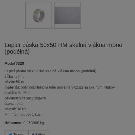
Lepicí páska 50x50 HM skelná vlákna mono
(podélná)
Model
0328
Lepicí páska 50x50 HM skelná vlákna mono (podélná)
šířka:
50 mm
návin:
50 m
materiál:
polypropylenová folie podélně vyztužená skelnými vlákny
lepidlo:
HotMelt
pevnost v tahu:
23kg/cm
barva:
bílá
balení:
36 ks
Minimální odběr 1 kus.
Hmotnost:
0.253000 kg
Tweet
Sdílet