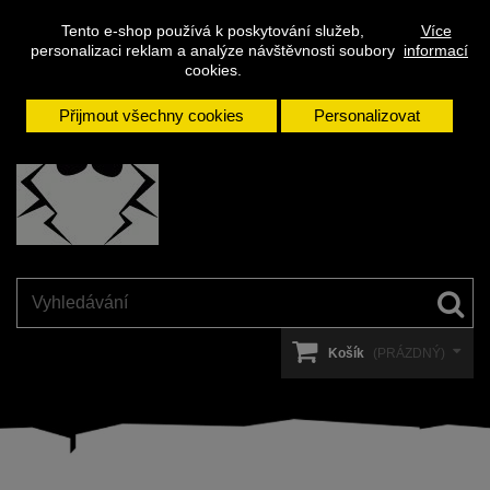
Napište
Přihlásit se
Kontakt
Tento e-shop používá k poskytování služeb,
Více
nám
personalizaci reklam a analýze návštěvnosti soubory
informací
cookies.
Přijmout všechny cookies
Personalizovat
Košík
(PRÁZDNÝ)